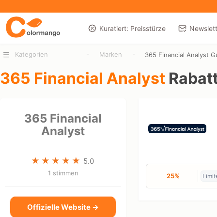
Kuratiert: Preisstürze
Newslett
-
-
Kategorien
Marken
365 Financial Analyst 
365 Financial Analyst
Rabat
365 Financial
Analyst
5.0
1 stimmen
25%
Limit
Offizielle Website →