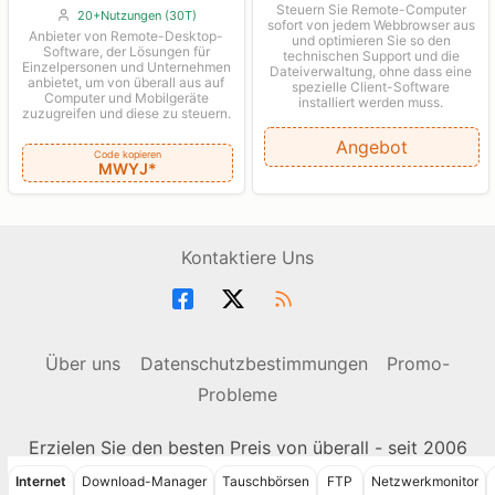
Steuern Sie Remote-Computer
20+Nutzungen (30T)
sofort von jedem Webbrowser aus
Anbieter von Remote-Desktop-
und optimieren Sie so den
Software, der Lösungen für
technischen Support und die
Einzelpersonen und Unternehmen
Dateiverwaltung, ohne dass eine
anbietet, um von überall aus auf
spezielle Client-Software
Computer und Mobilgeräte
installiert werden muss.
zuzugreifen und diese zu steuern.
Angebot
Code kopieren
MWYJ*
Kontaktiere Uns
Über uns
Datenschutzbestimmungen
Promo-
Probleme
Erzielen Sie den besten Preis von überall - seit 2006
© 2006-2026 ColorMango.com, Inc.
Internet
Download-Manager
Tauschbörsen
FTP
Netzwerkmonitor