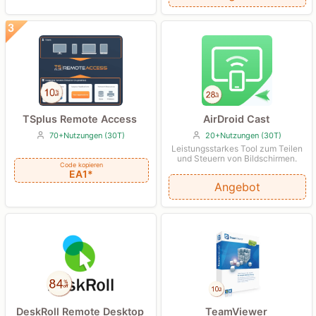
TSplus Remote Access
AirDroid Cast
70+Nutzungen (30T)
20+Nutzungen (30T)
Leistungsstarkes Tool zum Teilen
und Steuern von Bildschirmen.
Code kopieren
EA1*
Angebot
TeamViewer
DeskRoll Remote Desktop