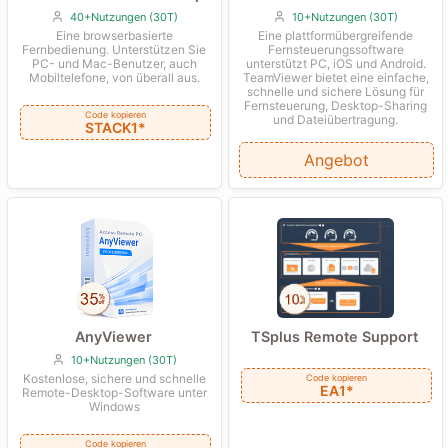
10+Nutzungen (30T)
40+Nutzungen (30T)
Eine plattformübergreifende
Eine browserbasierte
Fernsteuerungssoftware
Fernbedienung. Unterstützen Sie
unterstützt PC, iOS und Android.
PC- und Mac-Benutzer, auch
TeamViewer bietet eine einfache,
Mobiltelefone, von überall aus.
schnelle und sichere Lösung für
Fernsteuerung, Desktop-Sharing
Code kopieren
und Dateiübertragung.
STACK1*
Angebot
AnyViewer
TSplus Remote Support
10+Nutzungen (30T)
Kostenlose, sichere und schnelle
Code kopieren
EA1*
Remote-Desktop-Software unter
Windows
Code kopieren