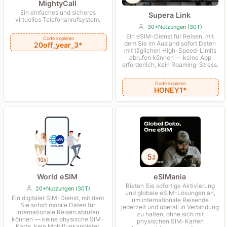
MightyCall
Ein einfaches und sicheres
Supera Link
virtuelles Telefonanrufsystem.
30+Nutzungen (30T)
Ein eSIM-Dienst für Reisen, mit
Code kopieren
dem Sie im Ausland sofort Daten
20off_year_3*
mit täglichen High-Speed-Limits
abrufen können — keine App
erforderlich, kein Roaming-Stress.
Code kopieren
HONEY1*
World eSIM
eSIMania
Bieten Sie sofortige Aktivierung
20+Nutzungen (30T)
und globale eSIM-Lösungen an,
Ein digitaler SIM-Dienst, mit dem
um internationale Reisende
Sie sofort mobile Daten für
jederzeit und überall in Verbindung
internationale Reisen abrufen
zu halten, ohne sich mit
können — keine physische SIM-
physischen SIM-Karten
Karte, kein Mobilfunkanbieter.