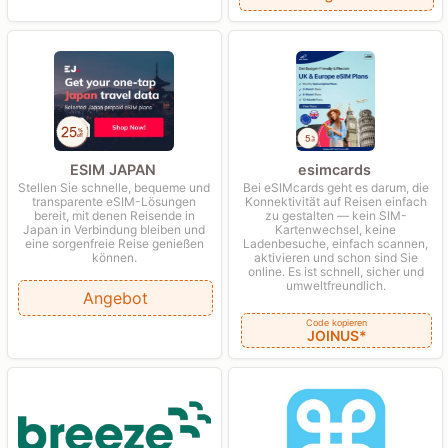
ESIM JAPAN
esimcards
Stellen Sie schnelle, bequeme und
Bei eSIMcards geht es darum, die
transparente eSIM-Lösungen
Konnektivität auf Reisen einfach
bereit, mit denen Reisende in
zu gestalten — kein SIM-
Japan in Verbindung bleiben und
Kartenwechsel, keine
eine sorgenfreie Reise genießen
Ladenbesuche, einfach scannen,
können.
aktivieren und schon sind Sie
online. Es ist schnell, sicher und
umweltfreundlich.
Angebot
Code kopieren
JOINUS*