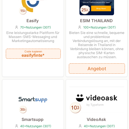
ESIM THAILAND
Easify
100+Nutzungen (30T)
70+Nutzungen (30T)
Bieten Sie eine schnelle, bequeme
Eine leistungsstarke Plattform für
und problemlose
Massen-SMS-Messaging und
Verbindungslösung an, mit der
Marketingautomatisierung
Reisende in Thailand in
Verbindung bleiben können, ohne
Code kopieren
physische SIM-Karten
easifyfinte*
austauschen zu müssen.
Angebot
VideoAsk
Smartsupp
40+Nutzungen (30T)
40+Nutzungen (30T)