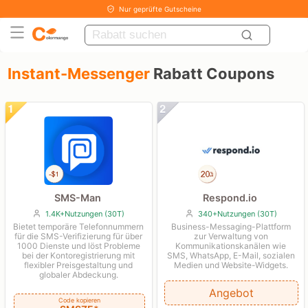
Nur geprüfte Gutscheine
Instant-Messenger
Rabatt Coupons
SMS-Man
Respond.io
1.4K+Nutzungen (30T)
340+Nutzungen (30T)
Bietet temporäre Telefonnummern
Business-Messaging-Plattform
für die SMS-Verifizierung für über
zur Verwaltung von
1000 Dienste und löst Probleme
Kommunikationskanälen wie
bei der Kontoregistrierung mit
SMS, WhatsApp, E-Mail, sozialen
flexibler Preisgestaltung und
Medien und Website-Widgets.
globaler Abdeckung.
Angebot
Code kopieren