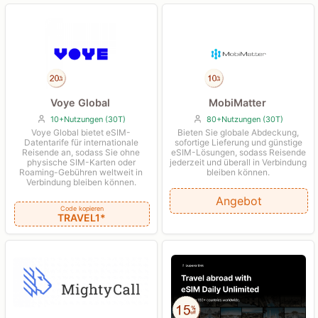
Voye Global
MobiMatter
10+Nutzungen (30T)
80+Nutzungen (30T)
Voye Global bietet eSIM-
Bieten Sie globale Abdeckung,
Datentarife für internationale
sofortige Lieferung und günstige
Reisende an, sodass Sie ohne
eSIM-Lösungen, sodass Reisende
physische SIM-Karten oder
jederzeit und überall in Verbindung
Roaming-Gebühren weltweit in
bleiben können.
Verbindung bleiben können.
Angebot
Code kopieren
TRAVEL1*