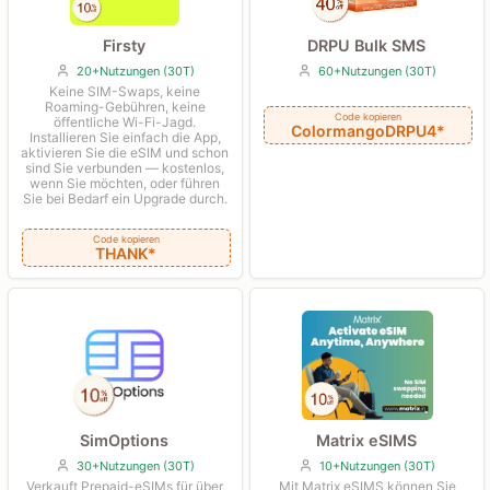
DRPU Bulk SMS
Firsty
60+Nutzungen (30T)
20+Nutzungen (30T)
Keine SIM-Swaps, keine
Roaming-Gebühren, keine
Code kopieren
öffentliche Wi-Fi-Jagd.
ColormangoDRPU4*
Installieren Sie einfach die App,
aktivieren Sie die eSIM und schon
sind Sie verbunden — kostenlos,
wenn Sie möchten, oder führen
Sie bei Bedarf ein Upgrade durch.
Code kopieren
THANK*
Matrix eSIMS
SimOptions
10+Nutzungen (30T)
30+Nutzungen (30T)
Mit Matrix eSIMS können Sie
Verkauft Prepaid-eSIMs für über