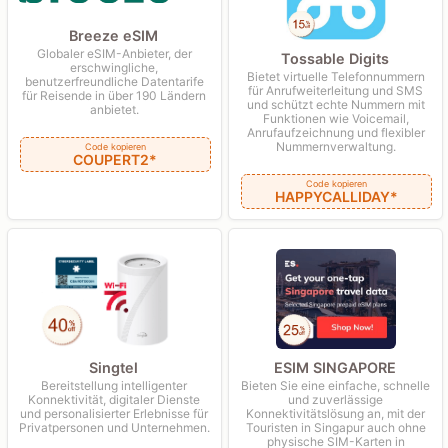
Breeze eSIM
Globaler eSIM-Anbieter, der
Tossable Digits
erschwingliche,
Bietet virtuelle Telefonnummern
benutzerfreundliche Datentarife
für Anrufweiterleitung und SMS
für Reisende in über 190 Ländern
und schützt echte Nummern mit
anbietet.
Funktionen wie Voicemail,
Anrufaufzeichnung und flexibler
Nummernverwaltung.
Code kopieren
COUPERT2*
Code kopieren
HAPPYCALLIDAY*
Singtel
ESIM SINGAPORE
Bereitstellung intelligenter
Bieten Sie eine einfache, schnelle
Konnektivität, digitaler Dienste
und zuverlässige
und personalisierter Erlebnisse für
Konnektivitätslösung an, mit der
Privatpersonen und Unternehmen.
Touristen in Singapur auch ohne
physische SIM-Karten in