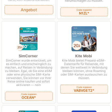
herumschlagen zu müssen.
Angebot
Code kopieren
N1ZL*
SimCorner
Kite Mobi
SimCorner wurde entwickelt, um
Kite Mobi bietet Prepaid-eSIM-
es einfach und erschwinglich zu
Datentarife für Reisende, mit
machen, auf Reisen in Verbindung
denen Sie weltweit in Verbindung
zu bleiben. Egal, ob Sie eine eSIM
bleiben können, ohne Roaming
oder eine physische SIM-Karte
oder SIM-Karten austauschen zu
verwenden, Sie können vor Ihrer
müssen.
Reise online kaufen und sofort
aktivieren — nein
Code kopieren
VABVGET2*
Code kopieren
OCEAN*