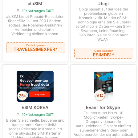
aloSIM
Ubigi
Ubigi basiert auf der Idee der
10+Nutzungen (30T)
problemlosen globalen
aloSIM bietet Prepaid-Reisedaten
Konnektivität. Mit der eSIM-
über eSIM in über 200 Ländern,
Technologie erhalten Sie überall
sodass Sie Roaming-Gebühren
sofort mobile Daten — kein SIM-
vermeiden und sofort in
Swappen, keine Roaming-
Verbindung bleiben können.
Gebühren, keine Suche nach
WLAN.
Code kopieren
TRAVELESIMEXPER*
Code kopieren
ESIMDB1*
Evaer for Skype
ESIM KOREA
Es unterstützt bis zu 10
10+Nutzungen (30T)
Möglichkeiten, Skype-
Bieten Sie schnelle, bequeme und
Gruppenvideoanrufe
transparente Konnektivität,
aufzuzeichnen. Ein sehr einfach
sodass Reisende in Korea auch
zu bedienender Video- oder
ohne physische SIM-Karten in
Audiorecorder, der sie automatisch
Verbindung bleiben können.