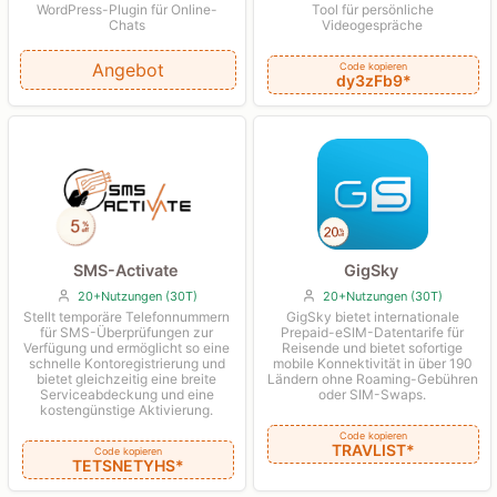
Tool für persönliche
WordPress-Plugin für Online-
Videogespräche
Chats
Angebot
Code kopieren
dy3zFb9*
SMS-Activate
GigSky
20+Nutzungen (30T)
20+Nutzungen (30T)
Stellt temporäre Telefonnummern
GigSky bietet internationale
für SMS-Überprüfungen zur
Prepaid-eSIM-Datentarife für
Verfügung und ermöglicht so eine
Reisende und bietet sofortige
schnelle Kontoregistrierung und
mobile Konnektivität in über 190
bietet gleichzeitig eine breite
Ländern ohne Roaming-Gebühren
Serviceabdeckung und eine
oder SIM-Swaps.
kostengünstige Aktivierung.
Code kopieren
TRAVLIST*
Code kopieren
TETSNETYHS*