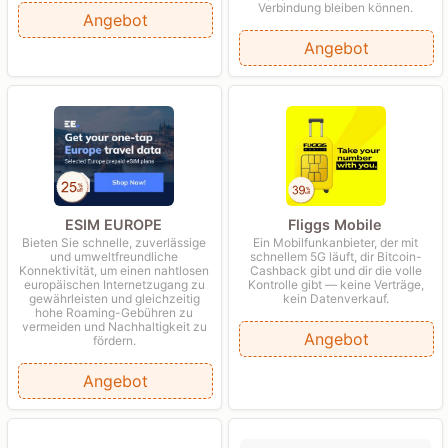
Verbindung bleiben können.
Angebot
Angebot
ESIM EUROPE
Fliggs Mobile
Bieten Sie schnelle, zuverlässige
Ein Mobilfunkanbieter, der mit
und umweltfreundliche
schnellem 5G läuft, dir Bitcoin-
Konnektivität, um einen nahtlosen
Cashback gibt und dir die volle
europäischen Internetzugang zu
Kontrolle gibt — keine Verträge,
gewährleisten und gleichzeitig
kein Datenverkauf.
hohe Roaming-Gebühren zu
vermeiden und Nachhaltigkeit zu
Angebot
fördern.
Angebot