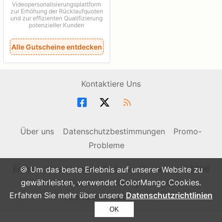
Videopersonalisierungsplattform
zur Erhöhung der Rücklaufquoten
und zur effizienten Qualifizierung
potenzieller Kunden
Alle Gutscheine entdecken
Kontaktiere Uns
Über uns
Datenschutzbestimmungen
Promo-
Probleme
Erzielen Sie den besten Preis von überall - seit 2006
🍪 Um das beste Erlebnis auf unserer Website zu
gewährleisten, verwendet ColorMango Cookies.
© 2006-2026 ColorMango.com, Inc.
Erfahren Sie mehr über unsere
Datenschutzrichtlinien
Alle Rechte vorbehalten.
OK