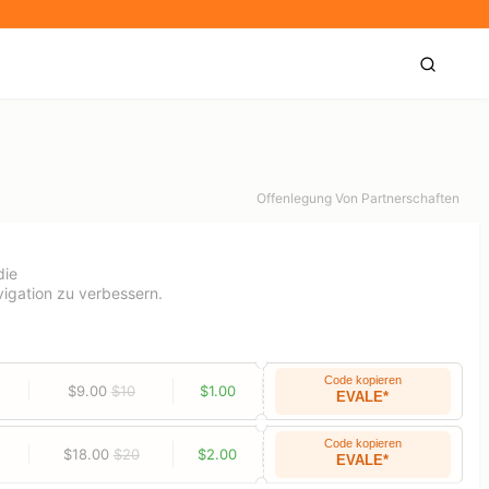
Offenlegung Von Partnerschaften
die
igation zu verbessern.
Code kopieren
$9.00
$10
$1.00
EVALE*
Code kopieren
$18.00
$20
$2.00
EVALE*