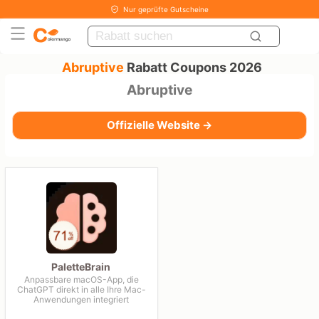
Nur geprüfte Gutscheine
Abruptive
Rabatt Coupons 2026
Abruptive
Offizielle Website →
PaletteBrain
Anpassbare macOS-App, die
ChatGPT direkt in alle Ihre Mac-
Anwendungen integriert