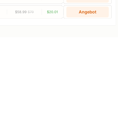
Angebot
$58.99
$79
$20.01