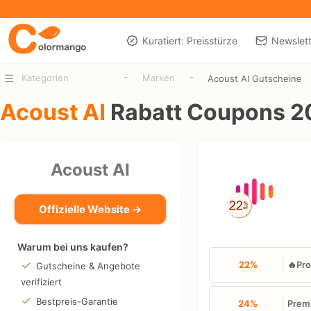
Kuratiert: Preisstürze
Newslett
-
-
Kategorien
Marken
Acoust AI Gutscheine
Acoust AI
Rabatt Coupons 2
Acoust AI
Offizielle Website →
Warum bei uns kaufen?
22%
🔥Pro
Gutscheine & Angebote
verifiziert
Bestpreis-Garantie
24%
Premi