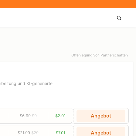
Offenlegung Von Partnerschaften
rbeitung und KI-generierte
Angebot
$6.99
$9
$2.01
Angebot
$21.99
$29
$7.01