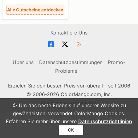
Alle Gutscheine entdecken
Kontaktiere Uns
Über uns
Datenschutzbestimmungen
Promo-
Probleme
Erzielen Sie den besten Preis von überall - seit 2006
© 2006-2026 ColorMango.com, Inc.
Alle Rechte vorbehalten.
🍪 Um das beste Erlebnis auf unserer Website zu
gewährleisten, verwendet ColorMango Cookies.
Erfahren Sie mehr über unsere
Datenschutzrichtlinien
OK