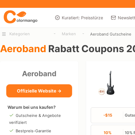
Kuratiert: Preisstürze
Newslett
-
-
Kategorien
Marken
Aeroband Gutscheine
Aeroband
Rabatt Coupons 2
Aeroband
Offizielle Website →
Warum bei uns kaufen?
-$15
Gutsc
Gutscheine & Angebote
verifiziert
Bestpreis-Garantie
10%
10% R