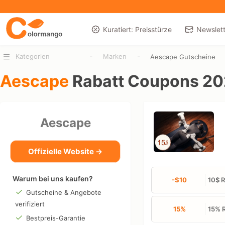
Kuratiert: Preisstürze
Newslett
-
-
Kategorien
Marken
Aescape Gutscheine
Aescape
Rabatt Coupons 2
Aescape
Offizielle Website →
Warum bei uns kaufen?
-$10
10$ R
Gutscheine & Angebote
verifiziert
15%
15% 
Bestpreis-Garantie