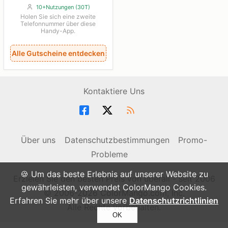
10+Nutzungen (30T)
Holen Sie sich eine zweite
Telefonnummer über diese
Handy-App.
Alle Gutscheine entdecken
Kontaktiere Uns
Über uns
Datenschutzbestimmungen
Promo-
Probleme
🍪 Um das beste Erlebnis auf unserer Website zu
Erzielen Sie den besten Preis von überall - seit 2006
gewährleisten, verwendet ColorMango Cookies.
© 2006-2026 ColorMango.com, Inc.
Erfahren Sie mehr über unsere
Datenschutzrichtlinien
Alle Rechte vorbehalten.
OK