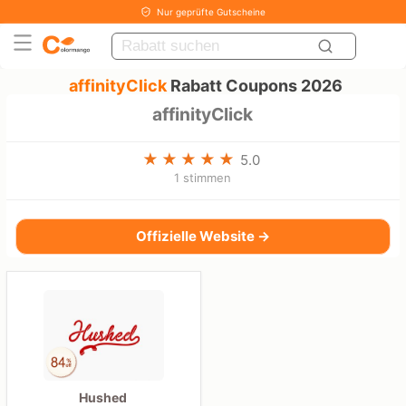
Nur geprüfte Gutscheine
affinityClick
Rabatt Coupons 2026
affinityClick
5.0
1 stimmen
Offizielle Website →
Hushed