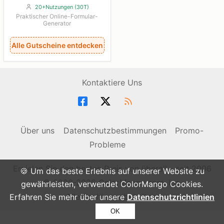
20+Nutzungen (30T)
Praktischer Online-Formular-
Generator
Alle Gutscheine entdecken
Kontaktiere Uns
Über uns
Datenschutzbestimmungen
Promo-
Probleme
Erzielen Sie den besten Preis von überall - seit 2006
🍪 Um das beste Erlebnis auf unserer Website zu
© 2006-2026 ColorMango.com, Inc.
gewährleisten, verwendet ColorMango Cookies.
Alle Rechte vorbehalten.
Erfahren Sie mehr über unsere
Datenschutzrichtlinien
OK