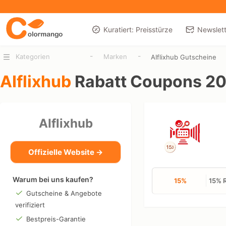
Kuratiert: Preisstürze
Newslett
-
-
Kategorien
Marken
AIflixhub Gutscheine
AIflixhub
Rabatt Coupons 2
AIflixhub
Offizielle Website →
Warum bei uns kaufen?
15%
15% R
Gutscheine & Angebote
verifiziert
Bestpreis-Garantie