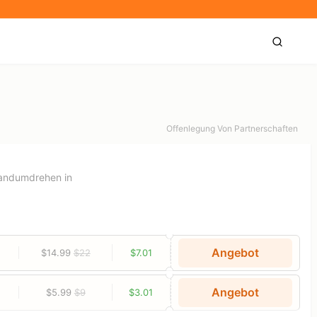
Offenlegung Von Partnerschaften
Handumdrehen in
Angebot
$14.99
$22
$7.01
Angebot
$5.99
$9
$3.01