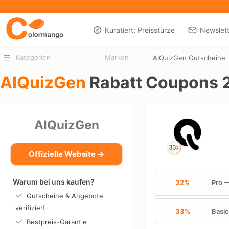
Kuratiert: Preisstürze
Newslett
-
-
Kategorien
Marken
AIQuizGen Gutscheine
AIQuizGen
Rabatt Coupons 
AIQuizGen
Offizielle Website →
Warum bei uns kaufen?
32%
Pro —
Gutscheine & Angebote
verifiziert
33%
Basic
Bestpreis-Garantie