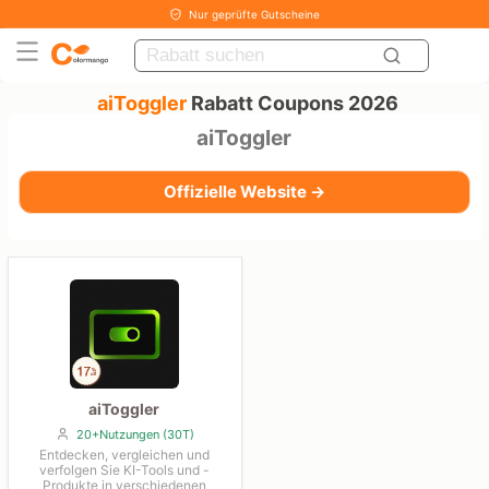
Nur geprüfte Gutscheine
aiToggler
Rabatt Coupons 2026
aiToggler
Offizielle Website →
aiToggler
20+Nutzungen (30T)
Entdecken, vergleichen und
verfolgen Sie KI-Tools und -
Produkte in verschiedenen