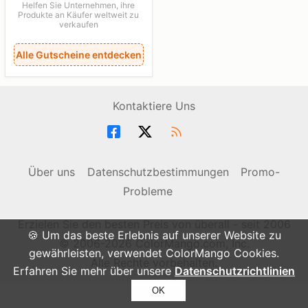
Helfen Sie Unternehmen, ihre
Produkte an Käufer weltweit zu
verkaufen
Alle Gutscheine entdecken
Kontaktiere Uns
Über uns
Datenschutzbestimmungen
Promo-
Probleme
Erzielen Sie den besten Preis von überall - seit 2006
🍪 Um das beste Erlebnis auf unserer Website zu
© 2006-2026 ColorMango.com, Inc.
gewährleisten, verwendet ColorMango Cookies.
Alle Rechte vorbehalten.
Erfahren Sie mehr über unsere
Datenschutzrichtlinien
OK