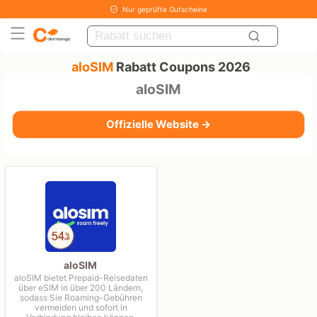
Nur geprüfte Gutscheine
aloSIM
Rabatt Coupons 2026
aloSIM
Offizielle Website →
aloSIM
aloSIM bietet Prepaid-Reisedaten
über eSIM in über 200 Ländern,
sodass Sie Roaming-Gebühren
vermeiden und sofort in