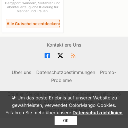
Bergsport, Wandern, Skifahren und
abenteuertaugliche Kleidung für
Männer und Frauen.
Alle Gutscheine entdecken
Kontaktiere Uns
Über uns
Datenschutzbestimmungen
Promo-
Probleme
Erzielen Sie den besten Preis von überall - seit 2006
🍪 Um das beste Erlebnis auf unserer Website zu
© 2006-2026 ColorMango.com, Inc.
gewährleisten, verwendet ColorMango Cookies.
Alle Rechte vorbehalten.
Erfahren Sie mehr über unsere
Datenschutzrichtlinien
OK