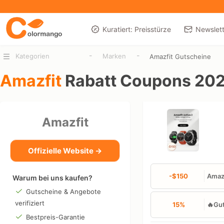
Kuratiert: Preisstürze
Newslett
-
-
Kategorien
Marken
Amazfit Gutscheine
Amazfit
Rabatt Coupons 20
Amazfit
Offizielle Website →
-$150
Amazf
Warum bei uns kaufen?
Gutscheine & Angebote
verifiziert
15%
🔥Gut
Bestpreis-Garantie