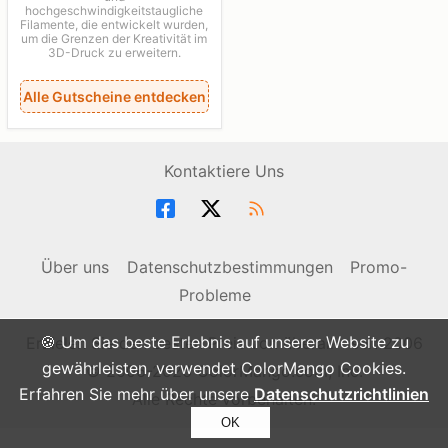
hochgeschwindigkeitstaugliche
Filamente, die entwickelt wurden,
um die Grenzen der Kreativität im
3D-Druck zu erweitern.
Alle Gutscheine entdecken
Kontaktiere Uns
Über uns
Datenschutzbestimmungen
Promo-
Probleme
🍪 Um das beste Erlebnis auf unserer Website zu
Erzielen Sie den besten Preis von überall - seit 2006
gewährleisten, verwendet ColorMango Cookies.
© 2006-2026 ColorMango.com, Inc.
Erfahren Sie mehr über unsere
Datenschutzrichtlinien
Alle Rechte vorbehalten.
OK