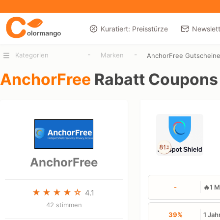
Kuratiert: Preisstürze
Newslett
-
-
Kategorien
Marken
AnchorFree Gutschein
AnchorFree
Rabatt Coupons
AnchorFree
-
🔥1 M
4.1
42 stimmen
39%
1 Jah