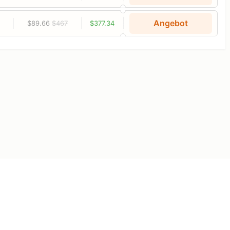
Angebot
$89.66
$467
$377.34