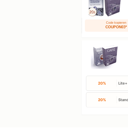
Code kopieren
COUPON03*
20%
Lite+
20%
Stan