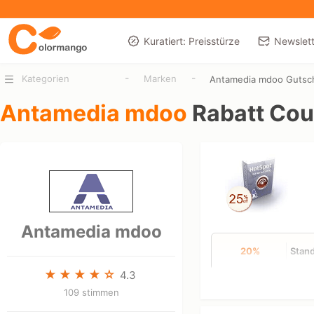
Kuratiert: Preisstürze
Newslett
-
-
Kategorien
Marken
Antamedia mdoo Gutsc
Antamedia mdoo
Rabatt Co
Antamedia mdoo
20%
Stand
4.3
109 stimmen