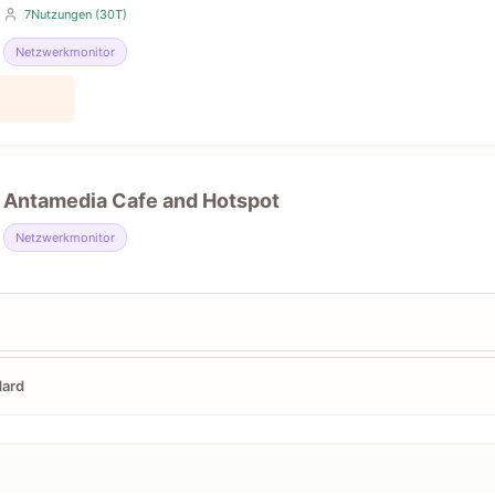
7Nutzungen (30T)
Netzwerkmonitor
Antamedia Cafe and Hotspot
Netzwerkmonitor
dard