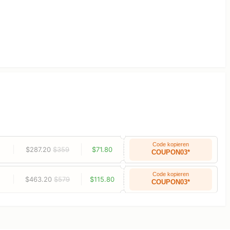
Code kopieren
$287.20
$359
$71.80
COUPON03*
Code kopieren
$463.20
$579
$115.80
COUPON03*