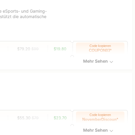
ie eSports- und Gaming-
stützt die automatische
Code kopieren
$79.20
$99
$19.80
COUPON03*
Mehr Sehen
Code kopieren
$55.30
$79
$23.70
NovemberDiscoun*
Mehr Sehen