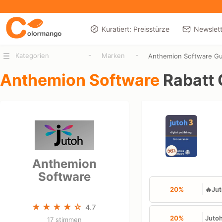
Kuratiert: Preisstürze
Newslett
-
-
Kategorien
Marken
Anthemion Software Gu
Anthemion Software
Rabatt
Anthemion
Software
20%
🔥Jut
4.7
20%
Jutoh
17 stimmen