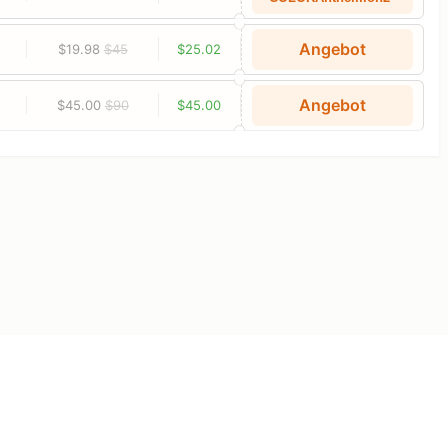
Angebot
$19.98
$45
$25.02
Angebot
$45.00
$90
$45.00