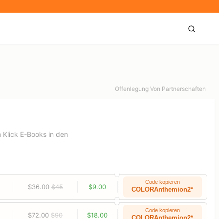
Offenlegung Von Partnerschaften
 Klick E-Books in den
Code kopieren
$36.00
$45
$9.00
COLORAnthemion2*
Code kopieren
$72.00
$90
$18.00
COLORAnthemion2*