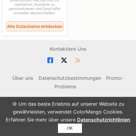
unterstützen, Recherchen zu
optimieren, Kontakte zu
personalisieren und Geschäfte
schneller abzuschließen.
Alle Gutscheine entdecken
Kontaktiere Uns
Über uns
Datenschutzbestimmungen
Promo-
Probleme
Erzielen Sie den besten Preis von überall - seit 2006
🍪 Um das beste Erlebnis auf unserer Website zu
© 2006-2026 ColorMango.com, Inc.
gewährleisten, verwendet ColorMango Cookies.
Alle Rechte vorbehalten.
Erfahren Sie mehr über unsere
Datenschutzrichtlinien
OK