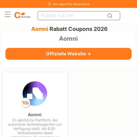
Nur geprüfte Gutscheine
Aomni
Rabatt Coupons 2026
Aomni
Offizielle Website →
Aomni
KI-gestützte Plattform, die
autonome Vertriebsagenten zur
Verfügung stellt, die B2B-
Vertriebsteams dabei