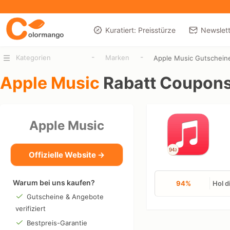
Kuratiert: Preisstürze
Newslett
-
-
Kategorien
Marken
Apple Music Gutschein
Apple Music
Rabatt Coupon
Apple Music
Offizielle Website →
Warum bei uns kaufen?
94%
Hol d
Gutscheine & Angebote
verifiziert
Bestpreis-Garantie