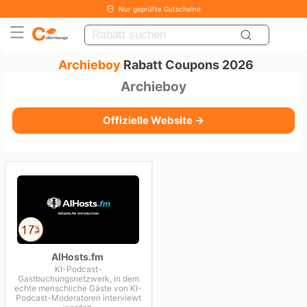
Nur geprüfte Gutscheine
Archieboy
Rabatt Coupons 2026
Archieboy
Offizielle Website →
AIHosts.fm
KI-Podcast-
Gastbuchungsnetzwerk, in dem
echte menschliche Gäste von KI-
Podcast-Moderatoren interviewt