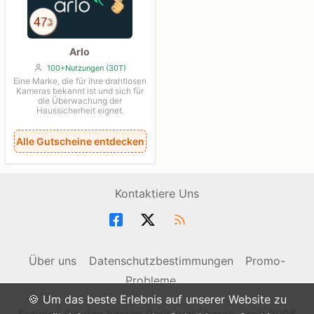
Arlo
100+Nutzungen (30T)
Eine Marke, die für ihre drahtlosen
Kameras bekannt ist und sich für
die Überwachung der
Haussicherheit eignet.
Alle Gutscheine entdecken
Kontaktiere Uns
Über uns
Datenschutzbestimmungen
Promo-
Probleme
🍪 Um das beste Erlebnis auf unserer Website zu
Erzielen Sie den besten Preis von überall - seit 2006