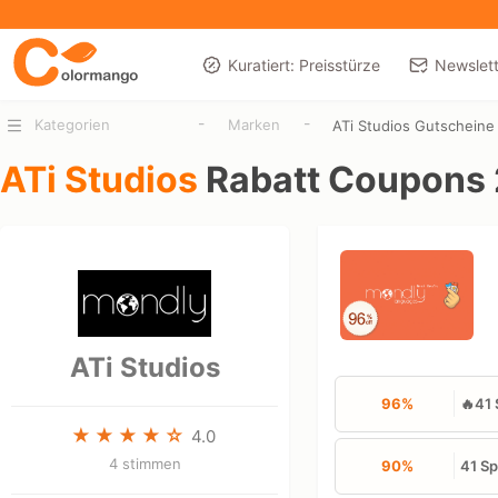
Kuratiert: Preisstürze
Newslett
-
-
Kategorien
Marken
ATi Studios Gutscheine
ATi Studios
Rabatt Coupons
ATi Studios
96%
🔥41 
4.0
4 stimmen
90%
41 S