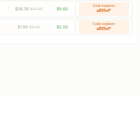
Code kopieren
$38.39
$47.99
$9.60
aff20of*
Code kopieren
$7.99
$9.99
$2.00
aff20of*