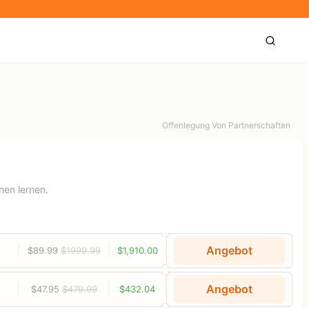
Offenlegung Von Partnerschaften
hen lernen.
Angebot
$89.99
$1999.99
$1,910.00
Angebot
$47.95
$479.99
$432.04