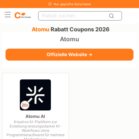
Nur geprüfte Gutscheine
Atomu
Rabatt Coupons 2026
Atomu
Offizielle Website →
Atomu AI
Kreative KI-Plattform zur
Erstellung leistungsstarker KI-
Workflows ohne
Programmieraufwand für mehrere