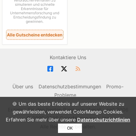
Verbraucherverhalten zu
simulieren und schnelle
Erkenntnisse für
Unternehmensforschung und
Entscheidungsfindung zu
gewinnen.
Alle Gutscheine entdecken
Kontaktiere Uns
Über uns
Datenschutzbestimmungen
Promo-
Probleme
🍪 Um das beste Erlebnis auf unserer Website zu
Erzielen Sie den besten Preis von überall - seit 2006
gewährleisten, verwendet ColorMango Cookies.
© 2006-2026 ColorMango.com, Inc.
Erfahren Sie mehr über unsere
Datenschutzrichtlinien
Alle Rechte vorbehalten.
OK