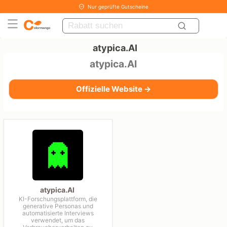
Nur geprüfte Gutscheine
atypica.AI
atypica.AI
Offizielle Website →
atypica.AI
KI-Forschungsplattform, die
generative Personas und
automatisierte Interviews
verwendet, um das