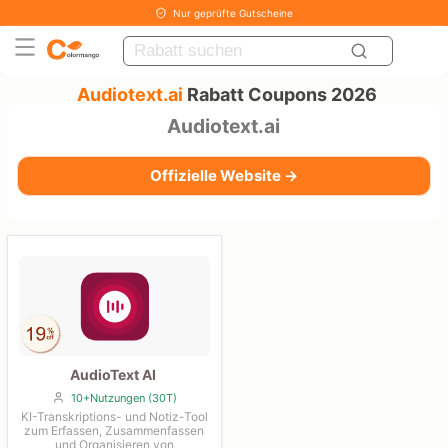
Nur geprüfte Gutscheine
Audiotext.ai
Rabatt Coupons 2026
Audiotext.ai
Offizielle Website →
AudioText AI
10+Nutzungen (30T)
KI-Transkriptions- und Notiz-Tool
zum Erfassen, Zusammenfassen
und Organisieren von