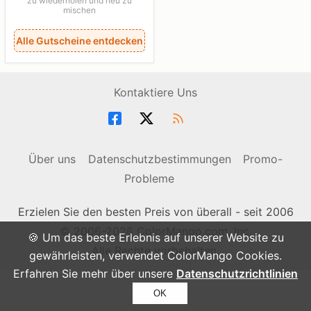
zu wiederholen und neu zu
mischen
Alle Gutscheine entdecken
Kontaktiere Uns
Über uns
Datenschutzbestimmungen
Promo-
Probleme
Erzielen Sie den besten Preis von überall - seit 2006
© 2006-2026 ColorMango.com, Inc.
🍪 Um das beste Erlebnis auf unserer Website zu
Alle Rechte vorbehalten.
gewährleisten, verwendet ColorMango Cookies.
Erfahren Sie mehr über unsere
Datenschutzrichtlinien
OK