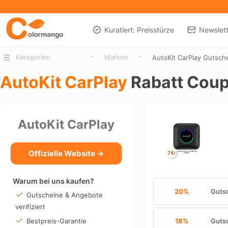
Kuratiert: Preisstürze
Newslett
-
-
Kategorien
Marken
AutoKit CarPlay Gutsch
AutoKit CarPlay
Rabatt Cou
AutoKit CarPlay
Offizielle Website →
Warum bei uns kaufen?
20%
Gutsc
Gutscheine & Angebote
verifiziert
Bestpreis-Garantie
18%
Gutsc