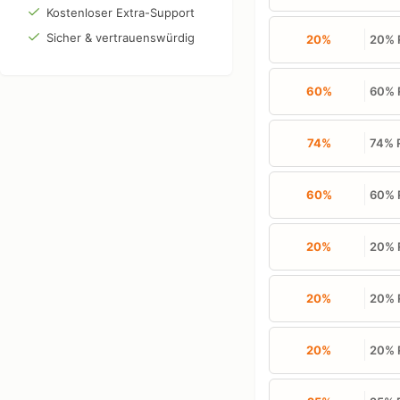
Kostenloser Extra-Support
Sicher & vertrauenswürdig
20%
20% R
60%
60% R
74%
74% R
60%
60% R
20%
20% R
20%
20% R
20%
20% R