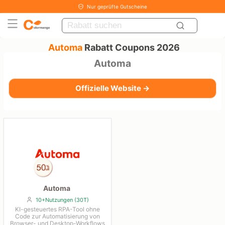
Nur geprüfte Gutscheine
Automa
Rabatt Coupons 2026
Automa
Offizielle Website →
Automa
10+Nutzungen (30T)
KI-gesteuertes RPA-Tool ohne
Code zur Automatisierung von
Browser- und Desktop-Workflows