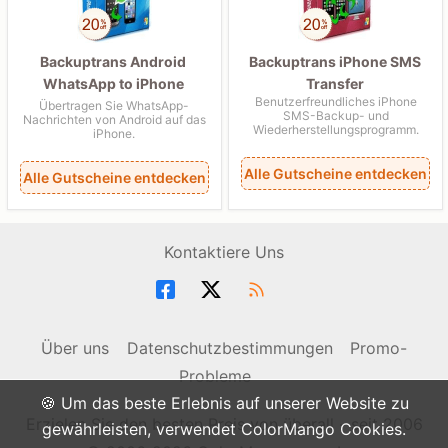
Backuptrans Android
Backuptrans iPhone SMS
WhatsApp to iPhone
Transfer
Benutzerfreundliches iPhone
Transfer
Übertragen Sie WhatsApp-
SMS-Backup- und
Nachrichten von Android auf das
Wiederherstellungsprogramm.
iPhone.
Alle Gutscheine entdecken
Alle Gutscheine entdecken
Kontaktiere Uns
Über uns
Datenschutzbestimmungen
Promo-
Probleme
🍪 Um das beste Erlebnis auf unserer Website zu
Erzielen Sie den besten Preis von überall - seit 2006
gewährleisten, verwendet ColorMango Cookies.