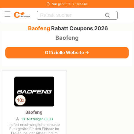
Nur geprüfte Gutscheine
Baofeng
Rabatt Coupons 2026
Baofeng
Offizielle Website →
Baofeng
10+Nutzungen (30T)
Liefert erschwingliche, robuste
Funkgeräte für den Einsatz im
Freien, bei der Arbeit und im