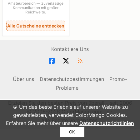
Amateurbereich — zuverlässige
Kommunikation mit großer
Reichweite.
Alle Gutscheine entdecken
Kontaktiere Uns
Über uns
Datenschutzbestimmungen
Promo-
Probleme
Erzielen Sie den besten Preis von überall - seit 2006
🍪 Um das beste Erlebnis auf unserer Website zu
© 2006-2026 ColorMango.com, Inc.
gewährleisten, verwendet ColorMango Cookies.
Alle Rechte vorbehalten.
Erfahren Sie mehr über unsere
Datenschutzrichtlinien
OK