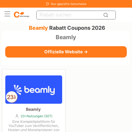
Nur geprüfte Gutscheine
Beamly
Rabatt Coupons 2026
Beamly
Offizielle Website →
Beamly
20+Nutzungen (30T)
Eine Komplettplattform für
YouTuber zum Veröffentlichen,
Hosten und Monetarisieren von