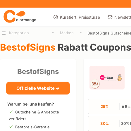
Kuratiert: Preisstürze
Newslett
-
-
Kategorien
Marken
BestofSigns Gutschein
BestofSigns
Rabatt Coupons
BestofSigns
Offizielle Website →
Warum bei uns kaufen?
25%
🔥Bis
Gutscheine & Angebote
verifiziert
30%
30% R
Bestpreis-Garantie