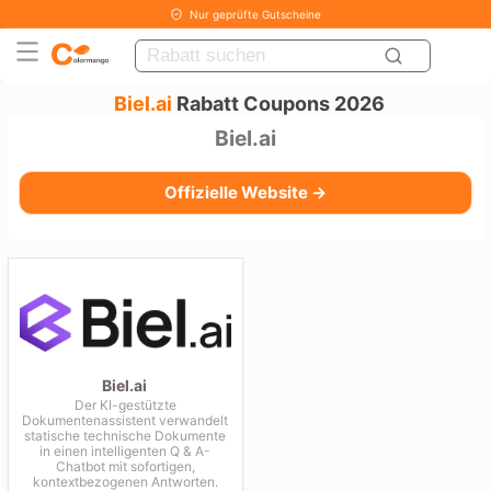
Nur geprüfte Gutscheine
Biel.ai
Rabatt Coupons 2026
Biel.ai
Offizielle Website →
Biel.ai
Der KI-gestützte
Dokumentenassistent verwandelt
statische technische Dokumente
in einen intelligenten Q & A-
Chatbot mit sofortigen,
kontextbezogenen Antworten.