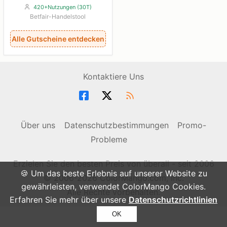
420+Nutzungen (30T)
Betfair-Handelstool
Alle Gutscheine entdecken
Kontaktiere Uns
Über uns
Datenschutzbestimmungen
Promo-
Probleme
Erzielen Sie den besten Preis von überall - seit 2006
🍪 Um das beste Erlebnis auf unserer Website zu
© 2006-2026 ColorMango.com, Inc.
gewährleisten, verwendet ColorMango Cookies.
Alle Rechte vorbehalten.
Erfahren Sie mehr über unsere
Datenschutzrichtlinien
OK