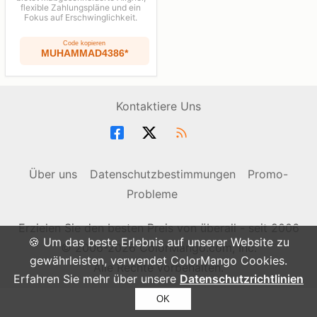
flexible Zahlungspläne und ein
Fokus auf Erschwinglichkeit.
Code kopieren
MUHAMMAD4386*
Kontaktiere Uns
Über uns
Datenschutzbestimmungen
Promo-
Probleme
Erzielen Sie den besten Preis von überall - seit 2006
🍪 Um das beste Erlebnis auf unserer Website zu
© 2006-2026 ColorMango.com, Inc.
gewährleisten, verwendet ColorMango Cookies.
Alle Rechte vorbehalten.
Erfahren Sie mehr über unsere
Datenschutzrichtlinien
OK