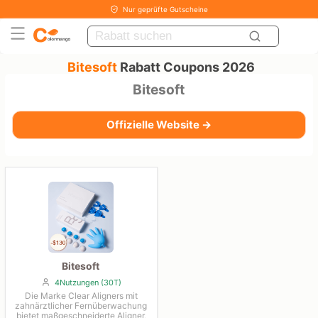
Nur geprüfte Gutscheine
Bitesoft
Rabatt Coupons 2026
Bitesoft
Offizielle Website →
Bitesoft
4Nutzungen (30T)
Die Marke Clear Aligners mit
zahnärztlicher Fernüberwachung
bietet maßgeschneiderte Aligner,