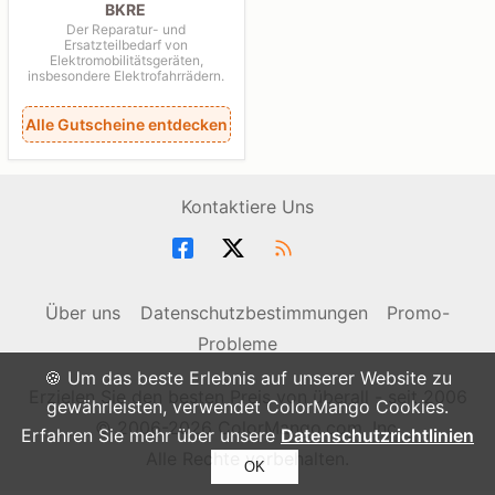
BKRE
Der Reparatur- und
Ersatzteilbedarf von
Elektromobilitätsgeräten,
insbesondere Elektrofahrrädern.
Alle Gutscheine entdecken
Kontaktiere Uns
Über uns
Datenschutzbestimmungen
Promo-
Probleme
🍪 Um das beste Erlebnis auf unserer Website zu
Erzielen Sie den besten Preis von überall - seit 2006
gewährleisten, verwendet ColorMango Cookies.
© 2006-2026 ColorMango.com, Inc.
Erfahren Sie mehr über unsere
Datenschutzrichtlinien
Alle Rechte vorbehalten.
OK