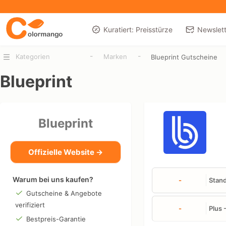
Kuratiert: Preisstürze
Newslett
-
-
Kategorien
Marken
Blueprint Gutscheine
Blueprint
Blueprint
Offizielle Website →
Warum bei uns kaufen?
-
Stand
Gutscheine & Angebote
verifiziert
-
Plus 
Bestpreis-Garantie