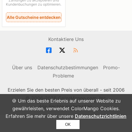
Zahlungen zu akzeptieren und
Kundenbuchungen zu optimieren.
Alle Gutscheine entdecken
Kontaktiere Uns
Über uns
Datenschutzbestimmungen
Promo-
Probleme
Erzielen Sie den besten Preis von überall - seit 2006
© 2006-2026 ColorMango.com, Inc.
🍪 Um das beste Erlebnis auf unserer Website zu
Alle Rechte vorbehalten.
gewährleisten, verwendet ColorMango Cookies.
Erfahren Sie mehr über unsere
Datenschutzrichtlinien
OK