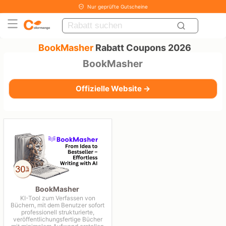
Nur geprüfte Gutscheine
BookMasher
Rabatt Coupons 2026
BookMasher
Offizielle Website →
BookMasher
KI-Tool zum Verfassen von
Büchern, mit dem Benutzer sofort
professionell strukturierte,
veröffentlichungsfertige Bücher