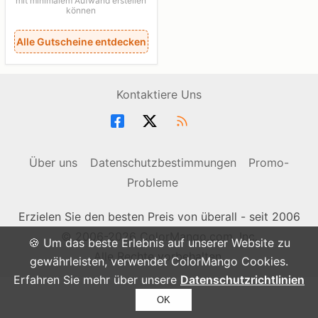
mit minimalem Aufwand erstellen
können
Alle Gutscheine entdecken
Kontaktiere Uns
Über uns
Datenschutzbestimmungen
Promo-
Probleme
Erzielen Sie den besten Preis von überall - seit 2006
© 2006-2026 ColorMango.com, Inc.
🍪 Um das beste Erlebnis auf unserer Website zu
Alle Rechte vorbehalten.
gewährleisten, verwendet ColorMango Cookies.
Erfahren Sie mehr über unsere
Datenschutzrichtlinien
OK