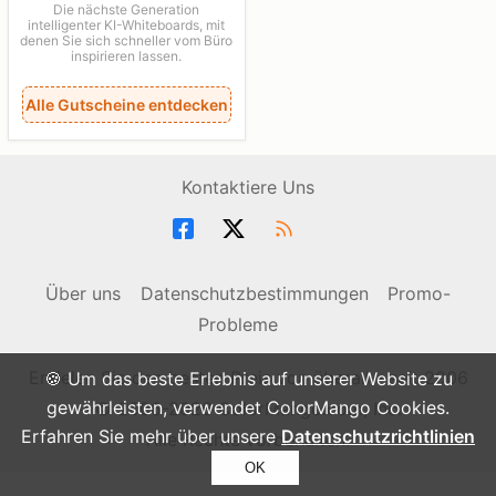
Die nächste Generation
intelligenter KI-Whiteboards, mit
denen Sie sich schneller vom Büro
inspirieren lassen.
Alle Gutscheine entdecken
Kontaktiere Uns
Über uns
Datenschutzbestimmungen
Promo-
Probleme
Erzielen Sie den besten Preis von überall - seit 2006
🍪 Um das beste Erlebnis auf unserer Website zu
gewährleisten, verwendet ColorMango Cookies.
© 2006-2026 ColorMango.com, Inc.
Erfahren Sie mehr über unsere
Datenschutzrichtlinien
Alle Rechte vorbehalten.
OK