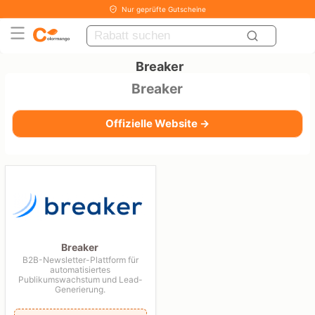
Nur geprüfte Gutscheine
Breaker
Breaker
Offizielle Website →
Breaker
B2B-Newsletter-Plattform für
automatisiertes
Publikumswachstum und Lead-
Generierung.