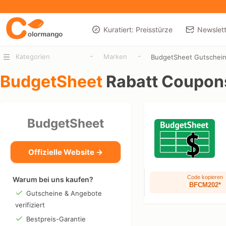
Kuratiert: Preisstürze
Newslett
-
-
Kategorien
Marken
BudgetSheet Gutschei
BudgetSheet
Rabatt Coupon
BudgetSheet
Offizielle Website →
Code kopieren
Warum bei uns kaufen?
BFCM202*
Gutscheine & Angebote
verifiziert
Bestpreis-Garantie