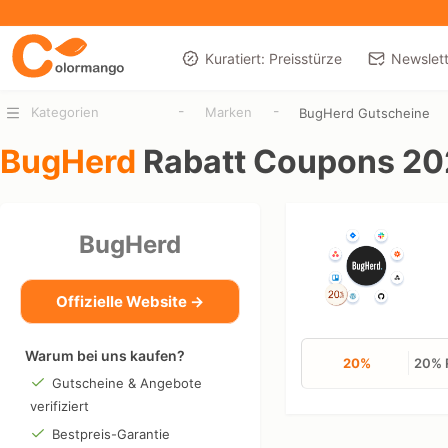
Kuratiert: Preisstürze
Newslett
-
-
Kategorien
Marken
BugHerd Gutscheine
BugHerd
Rabatt Coupons 2
BugHerd
Offizielle Website →
Warum bei uns kaufen?
20%
20% R
Gutscheine & Angebote
verifiziert
Bestpreis-Garantie