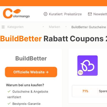
Kuratiert: Preisstürze
Newslett
-
-
Kategorien
Marken
BuildBetter Gutscheine
BuildBetter
Rabatt Coupons
BuildBetter
Offizielle Website →
Warum bei uns kaufen?
71%
Spare
Gutscheine & Angebote
verifiziert
Bestpreis-Garantie